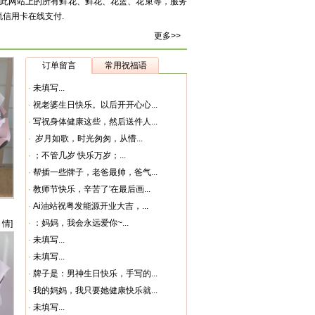
应此网站上的所有鲜花、鲜花、花篮、花束等，服务
流信用卡在线支付.
更多>>
订单留言
常用祝福语
·
未填写...
·
祝老婆生日快乐。以后开开心心...
·
写祝身体健康这些，然后送件人...
·
岁月如歌，时光匆匆，从懵...
·
；不管几岁 快乐万岁；...
·
帮插一些牌子，老爸最帅，爸气...
·
教师节快乐，辛苦了'在最后画...
·
Ai油站祝粤发能源开业大吉，...
·
：妈妈，我会永远爱你~...
 情]
·
未填写...
·
未填写...
·
牌子是：男神生日快乐，手写的...
·
我的妈妈，我只要她健康快乐就...
·
未填写...