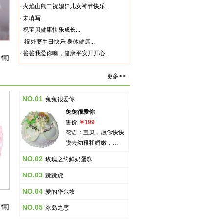
·
火焰山熊二祝媳妇儿女神节快乐...
·
未填写...
·
祝宝贝健康快乐成长...
·
祝外婆生日快乐 身体健康...
·
爸爸我爱你噢，健康平安开开心...
 情]
更多>>
NO.01
兔兔很爱你
兔兔很爱你
售价:
￥199
花语：宝贝，愿你快快
脱去幼稚和娇嫩，…
NO.02
玫瑰之约鲜奶蛋糕
NO.03
跳跳虎
NO.04
爱的华尔兹
 情]
NO.05
冰岛之恋