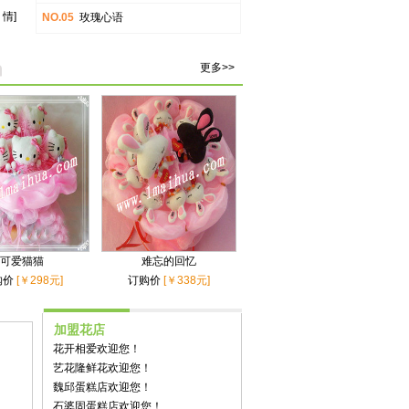
 情]
NO.05
玫瑰心语
更多>>
可爱猫猫
难忘的回忆
购价
[￥298元]
订购价
[￥338元]
加盟花店
花开相爱欢迎您！
艺花隆鲜花欢迎您！
魏邱蛋糕店欢迎您！
石婆固蛋糕店欢迎您！