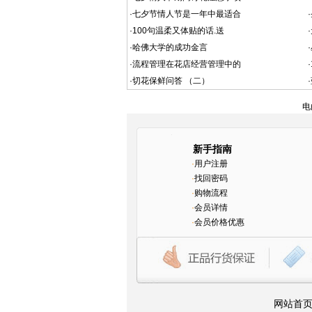
·
七夕节情人节是一年中最适合
·
·
100句温柔又体贴的话.送
·
·
哈佛大学的成功金言
·
·
流程管理在花店经营管理中的
·
·
切花保鲜问答 （二）
·
电
新手指南
·
用户注册
·
找回密码
·
购物流程
·
会员详情
·
会员价格优惠
网站首