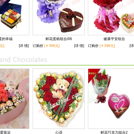
暖的幸福
鲜花蛋糕组合/06
健康平安组合
元]
[详 情]
订购价
[￥398元]
[详 情]
订购价
[￥398元]
[详
爱靠近
心语
鲜花巧克力组合2