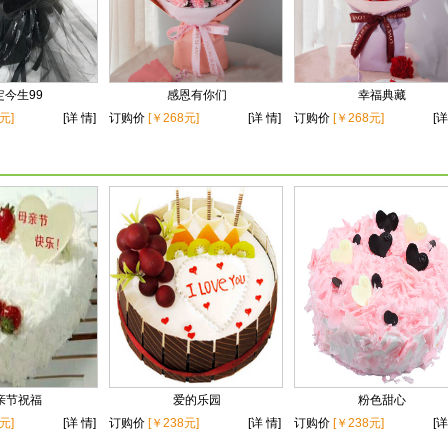
定今生99
感恩有你们
幸福典藏
元]
[详 情]
订购价
[￥268元]
[详 情]
订购价
[￥268元]
[详
亲节祝福
爱的乐园
粉色甜心
元]
[详 情]
订购价
[￥238元]
[详 情]
订购价
[￥238元]
[详