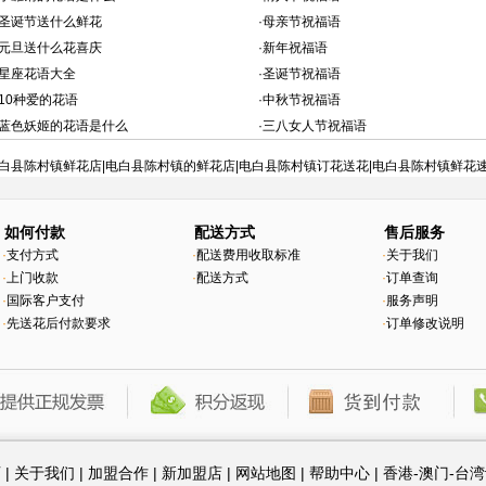
圣诞节送什么鲜花
·
母亲节祝福语
元旦送什么花喜庆
·
新年祝福语
星座花语大全
·
圣诞节祝福语
10种爱的花语
·
中秋节祝福语
蓝色妖姬的花语是什么
·
三八女人节祝福语
白县陈村镇鲜花店|电白县陈村镇的鲜花店|电白县陈村镇订花送花|电白县陈村镇鲜花
如何付款
配送方式
售后服务
·
支付方式
·
配送费用收取标准
·
关于我们
·
上门收款
·
配送方式
·
订单查询
·
国际客户支付
·
服务声明
·
先送花后付款要求
·
订单修改说明
页
|
关于我们
|
加盟合作
|
新加盟店
|
网站地图
|
帮助中心
|
香港-澳门-台