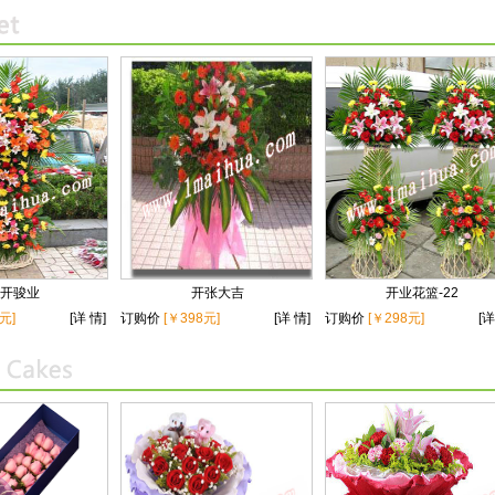
开骏业
开张大吉
开业花篮-22
元]
[详 情]
订购价
[￥398元]
[详 情]
订购价
[￥298元]
[详