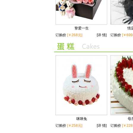
挚爱一生
情
订购价
[￥268元]
[详 情]
订购价
[￥699
咪咪兔
母
订购价
[￥258元]
[详 情]
订购价
[￥228