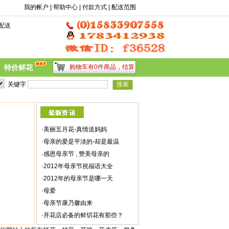
前台搜索
我的帐户
|
帮助中心
|
付款方式
|
配送范围
配送
特价鲜花
购物车有0件商品，
结算
关键字
·
美丽五月花-真情送妈妈
·
母亲的爱是平淡的-却是最温
·
感恩母亲节 , 赞美母亲的
·
2012年母亲节祝福语大全
·
2012年的母亲节是哪一天
·
母爱
·
母亲节康乃馨由来
·
开花店必备的鲜切花有那些？