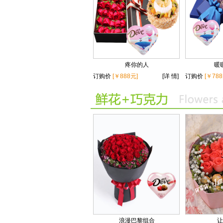
疼你的人
暖
订购价
[￥888元]
[详 情]
订购价
[￥788
浪漫巴黎组合
让