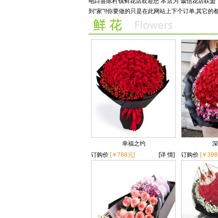
电白县陈村镇鲜花店欢迎您 本店为“诚信花店联
到“家”!!你要做的只是在此网站上下个订单,其它的
幸福之约
深
订购价
[￥788元]
[详 情]
订购价
[￥398