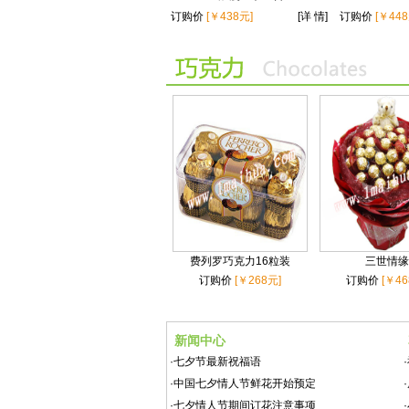
订购价
[￥438元]
[详 情]
订购价
[￥448
费列罗巧克力16粒装
三世情缘
订购价
[￥268元]
订购价
[￥46
新闻中心
·
七夕节最新祝福语
·
·
中国七夕情人节鲜花开始预定
·
·
七夕情人节期间订花注意事项
·