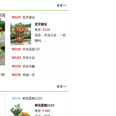
更多>>
NO.01
宏开骏业
宏开骏业
售价:
￥528
花语：开业大吉，一切
顺利。…
NO.02
开业花篮-22
NO.03
开张大吉
NO.04
步步为赢
 情]
NO.05
幸福一生
更多>>
NO.01
鲜花蛋糕1123
鲜花蛋糕1123
售价:
￥468