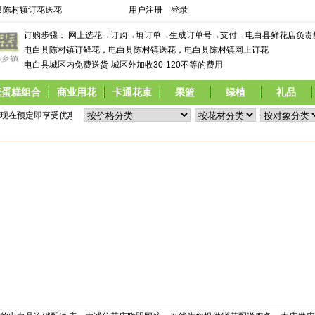
县陈村镇订花送花
用户注册
登录
订购步骤： 网上选花→订购→填订单→生成订单号→支付→电白县鲜花店负责
电白县陈村镇订鲜花，电白县陈村镇送花，电白县陈村镇网上订花
电白县城区内免费送货-城区外加收30-120不等的费用
花蛋糕组合
商业用花
卡通花束
果篮
绿植
礼品
,现在预定即享受优惠价格,  告诉妈妈你爱她...