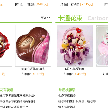
元]
[详 情]
订购价
[￥488元]
[详 情]
订购价
[￥315元]
[详
更多>>
德芙心语礼盒98克
6只小熊/爱转角
8元]
订购价
[￥168元]
订购价
[￥368元]
订
花言花语
常用祝福语
祝天下母亲健康幸福到永远-
·
七夕节祝福语
原创母亲节祝福语 祝福妈妈
·
给领导的生日祝福语，给领导
小雏菊的花语是什么？
·
情人节祝福语