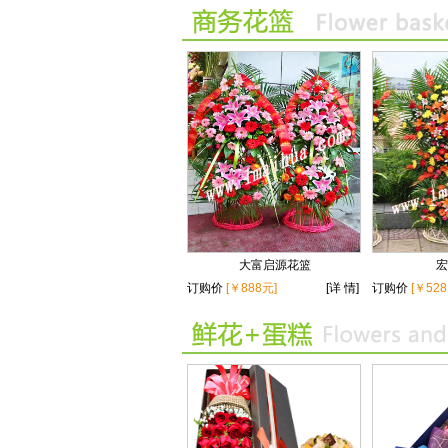
大富启源花篮
宏
订购价
[￥888元]
[详 情]
订购价
[￥528