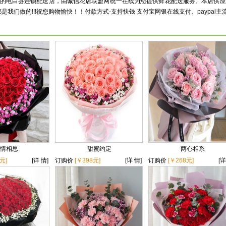
盟”的电白县连锁配送店，由诚信花店联盟网统一在线为您提供鲜花配送服务。本店供
都是我们做的!!!祝您购物愉快！！付款方式-支持快钱 支付宝网银在线支付、paypal主
情相思
甜蜜约定
两心相系
元]
[详 情]
订购价
[￥398元]
[详 情]
订购价
[￥268元]
[详