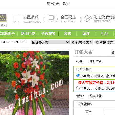
用户注册
登录
花蛋糕组合
商业用花
卡通花束
果篮
绿植
礼品
4
5
6
7
8
9
10
11
12
13
14
15
16
17
         母亲节鲜花开始预定,现在预定即享受优惠价
开张大吉
编
花语：
开张大吉
订购价格：
398 元， 太阳花、康
情人节预定价格，2月1
658 元， 太阳花、康
包装：
花架插花
添加花辅材
百合