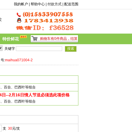
前台搜索
我的帐户
|
帮助中心
|
付款方式
|
配送范围
特价鲜花
购物车有0件商品，
结算
格,  告诉妈妈你爱她...
1
2
3
4
5
6
7
8
9
10
11
12
13
14
15
16
17
关键字
 号:
maihua071004-2
乃馨、百合、巴西叶等组合
4日--2月16日情人节送必须选此项价格
乃馨、百合、巴西叶等组合
支
30
元/支