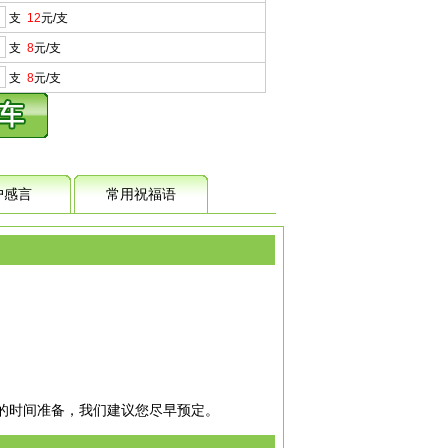
支
12
元/支
支
8
元/支
支
8
元/支
户感言
常用祝福语
分的时间准备，我们建议您尽早预定。