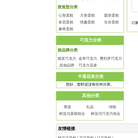
按造型分类
心形蛋糕
方形蛋糕
圆形蛋糕
多层蛋糕
情趣蛋糕
生肖蛋糕
订
麻将蛋糕
巧克力分类
按品牌分类
德芙巧克力
金帝巧克力
费列罗巧克力
其他品牌
巧克力花束
卡通花束分类
您好，暂时还没有任何分类。
其他分类
果篮
礼品
绿植
鲜花与蛋糕组合
鲜花与巧克力组合
友情链接