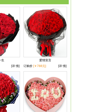
一生
爱情宣言
[详 情]
订购价
[￥788元]
[详 情]