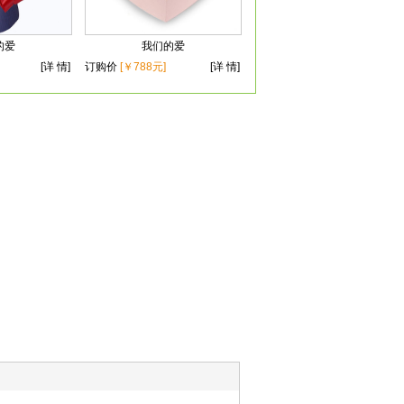
的爱
我们的爱
[详 情]
订购价
[￥788元]
[详 情]