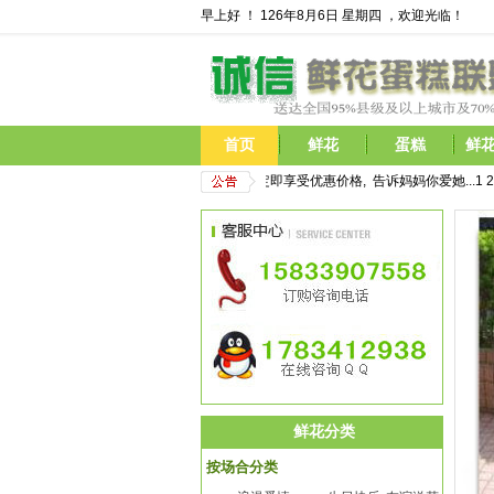
早上好 ！
126年8月6日 星期四 ，欢迎光临！
首页
鲜花
蛋糕
鲜
         母亲节鲜花开始预定,现在预定即享受优惠价格,  告诉妈妈你爱她...
1
2
3
鲜花分类
按场合分类