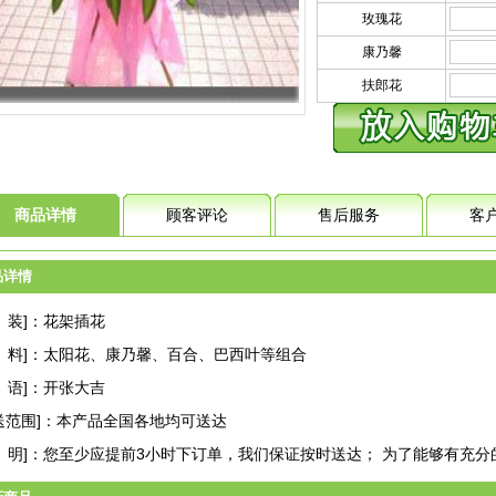
玫瑰花
康乃馨
扶郎花
商品详情
顾客评论
售后服务
客
品详情
 装]：花架插花
 料]：太阳花、康乃馨、百合、巴西叶等组合
 语]：开张大吉
送范围]：本产品全国各地均可送达
 明]：您至少应提前3小时下订单，我们保证按时送达； 为了能够有充