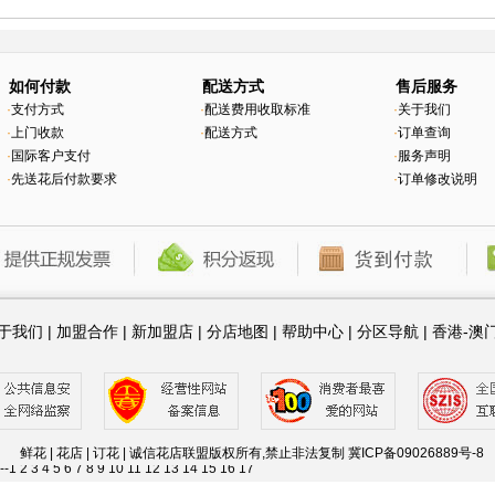
如何付款
配送方式
售后服务
·
支付方式
·
配送费用收取标准
·
关于我们
·
上门收款
·
配送方式
·
订单查询
·
国际客户支付
·
服务声明
·
先送花后付款要求
·
订单修改说明
于我们
|
加盟合作
|
新加盟店
|
分店地图
|
帮助中心
|
分区导航
|
香港-澳
20
21
22
23
24
25
26
27
28
29
30
31
32
33
34
35
36
37
38
39
40
41
42
43
44
45
4
8
79
80
81
82
83
84
85
86
87
88
89
90
91
92
93
94
95
96
97
98
99
100
101
102
126
127
128
129
130
131
132
133
134
135
136
137
138
139
140
141
142
143
144
鲜花 | 花店 | 订花 | 诚信花店联盟版权所有,禁止非法复制
冀ICP备09026889号-8
.--
1
2
3
4
5
6
7
8
9
10
11
12
13
14
15
16
17