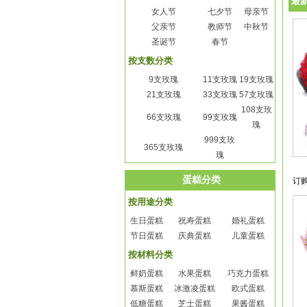
最
女人节
七夕节
母亲节
父亲节
教师节
中秋节
圣诞节
春节
按支数分类
9支玫瑰
11支玫瑰
19支玫瑰
21支玫瑰
33支玫瑰
57支玫瑰
108支玫
66支玫瑰
99支玫瑰
瑰
999支玫
365支玫瑰
瑰
蛋糕分类
订
按用途分类
生日蛋糕
祝寿蛋糕
婚礼蛋糕
节日蛋糕
庆典蛋糕
儿童蛋糕
按材料分类
鲜奶蛋糕
水果蛋糕
巧克力蛋糕
慕斯蛋糕
冰激凌蛋糕
欧式蛋糕
低糖蛋糕
芝士蛋糕
果酱蛋糕