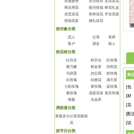
浪漫爱情
生日快乐
友谊送花
商业用花
慰问祝福
鲜花礼盒
哀思送花
祝寿送花
开业花篮
祝福花蓝
婚礼送花
按对象分类
恋人
父母
老师
客户
朋友
病人
按花材分类
白百合
粉百合
红玫瑰
康乃馨
郁金香
扶郎花
马蹄莲
勿忘我
粉玫瑰
商
白玫瑰
桔梗花
满天星
七彩玫瑰
黄玫瑰
蓝玫瑰
[包
紫玫瑰
混搭花束
香宾玫瑰
[材
雏菊
水晶草
[花
周惊喜分类
[配
家庭及办公室花瓶插
[说
花
按节日分类