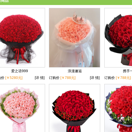
新商品
爱之语999
浪漫邂逅
携手
购价
[￥5280元]
[详 情]
订购价
[￥788元]
[详 情]
订购价
[￥788元]