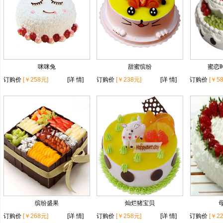
咪咪兔
甜蜜缤纷
蜜恋时
订购价
[￥258元]
[详 情]
订购价
[￥238元]
[详 情]
订购价
[￥5
缤纷盛果
灿烂猪宝贝
订购价
[￥268元]
[详 情]
订购价
[￥258元]
[详 情]
订购价
[￥2