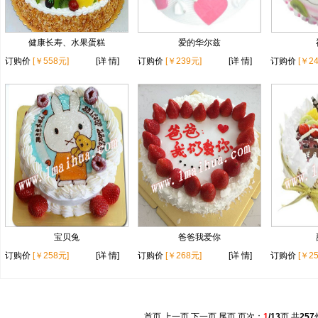
健康长寿、水果蛋糕
爱的华尔兹
订购价
[￥558元]
[详 情]
订购价
[￥239元]
[详 情]
订购价
[￥2
宝贝兔
爸爸我爱你
订购价
[￥258元]
[详 情]
订购价
[￥268元]
[详 情]
订购价
[￥2
首页 上一页
下一页
尾页
页次：
1
/13
页 共
257