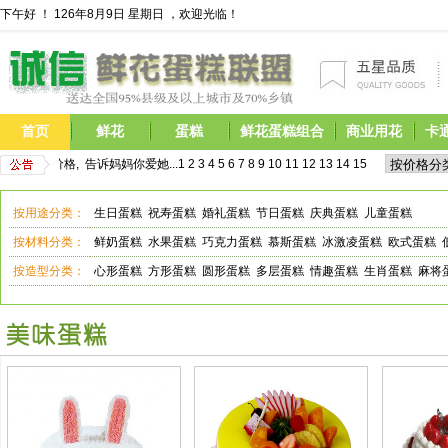
下午好 ！
126年8月9日 星期日 ，欢迎光临！
首页
鲜花
蛋糕
鲜花蛋糕组合
商业用花
卡
即享受优惠价格,  告诉妈妈你爱她...
1
2
3
4
5
6
7
8
9
10
11
12
13
14
15
16
17
      
按用途分类：
生日蛋糕
祝寿蛋糕
婚礼蛋糕
节日蛋糕
庆典蛋糕
儿童蛋糕
按材料分类：
鲜奶蛋糕
水果蛋糕
巧克力蛋糕
慕斯蛋糕
冰激凌蛋糕
欧式蛋糕
按造型分类：
心形蛋糕
方形蛋糕
圆形蛋糕
多层蛋糕
情趣蛋糕
生肖蛋糕
麻将