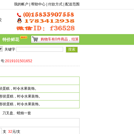
前台搜索
我的帐户
|
帮助中心
|
付款方式
|
配送范围
特价鲜花
购物车有0件商品，
结算
惠价格,  告诉妈妈你爱她...
1
2
3
4
5
6
7
8
9
10
11
12
13
14
15
16
17
关键字
 号:
2019101501652
兔形状蛋糕，时令水果装饰。
小兔形状蛋糕，时令水果装饰。
小兔形状蛋糕，时令水果装饰。
、刀叉盘、蜡烛一套
支
32
元/支