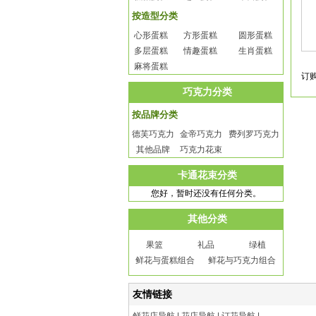
按造型分类
心形蛋糕
方形蛋糕
圆形蛋糕
多层蛋糕
情趣蛋糕
生肖蛋糕
麻将蛋糕
订
巧克力分类
按品牌分类
德芙巧克力
金帝巧克力
费列罗巧克力
其他品牌
巧克力花束
卡通花束分类
您好，暂时还没有任何分类。
其他分类
果篮
礼品
绿植
鲜花与蛋糕组合
鲜花与巧克力组合
友情链接