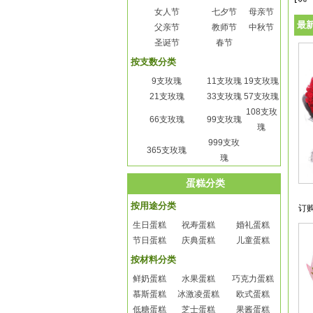
女人节
七夕节
母亲节
最
父亲节
教师节
中秋节
圣诞节
春节
按支数分类
9支玫瑰
11支玫瑰
19支玫瑰
21支玫瑰
33支玫瑰
57支玫瑰
108支玫
66支玫瑰
99支玫瑰
瑰
999支玫
365支玫瑰
瑰
蛋糕分类
按用途分类
订
生日蛋糕
祝寿蛋糕
婚礼蛋糕
节日蛋糕
庆典蛋糕
儿童蛋糕
按材料分类
鲜奶蛋糕
水果蛋糕
巧克力蛋糕
慕斯蛋糕
冰激凌蛋糕
欧式蛋糕
低糖蛋糕
芝士蛋糕
果酱蛋糕