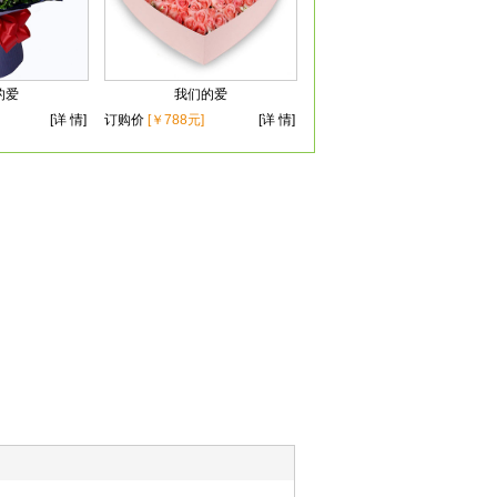
的爱
我们的爱
[详 情]
订购价
[￥788元]
[详 情]