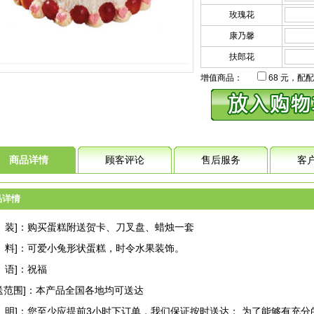
玫瑰花
康乃馨
扶郎花
增值商品：
68
元，配配
商品详情
顾客评论
售后服务
客
品详情
 装]：购买蛋糕附送贺卡、刀叉盘、蜡烛一套
 料]：可爱小兔形状蛋糕，时令水果装饰。
 语]：祝福
送范围]：本产品全国各地均可送达
 明]：您至少应提前3小时下订单，我们保证按时送达； 为了能够有充