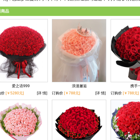
新商品
爱之语999
浪漫邂逅
携手
购价
[￥5280元]
[详 情]
订购价
[￥788元]
[详 情]
订购价
[￥788元]