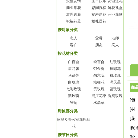
浪漫爱情
生日快乐
友谊送花
商业用花
慰问祝福
鲜花礼盒
哀思送花
祝寿送花
开业花篮
祝福花蓝
婚礼送花
按对象分类
恋人
父母
老师
客户
朋友
病人
按花材分类
白百合
粉百合
红玫瑰
康乃馨
郁金香
扶郎花
马蹄莲
勿忘我
粉玫瑰
白玫瑰
桔梗花
满天星
商
七彩玫瑰
黄玫瑰
蓝玫瑰
紫玫瑰
混搭花束
香宾玫瑰
[包
雏菊
水晶草
[材
周惊喜分类
[花
家庭及办公室花瓶插
花
[配
按节日分类
[说