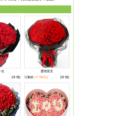
一生
爱情宣言
[详 情]
订购价
[￥788元]
[详 情]