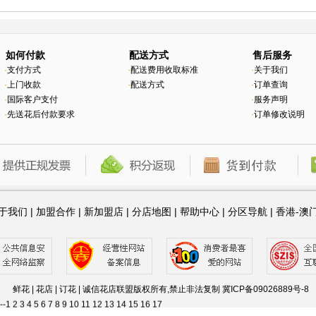
如何付款
配送方式
售后服务
·
支付方式
·
配送费用收取标准
·
关于我们
·
上门收款
·
配送方式
·
订单查询
·
国际客户支付
·
服务声明
·
先送花后付款要求
·
订单修改说明
于我们
|
加盟合作
|
新加盟店
|
分店地图
|
帮助中心
|
分区导航
|
香港-澳
20
21
22
23
24
25
26
27
28
29
30
31
32
33
34
35
36
37
38
39
40
41
42
43
44
45
4
8
79
80
81
82
83
84
85
86
87
88
89
90
91
92
93
94
95
96
97
98
99
100
101
102
126
127
128
129
130
131
132
133
134
135
136
137
138
139
140
141
142
143
144
鲜花 | 花店 | 订花 | 诚信花店联盟版权所有,禁止非法复制
冀ICP备09026889号-8
.--
1
2
3
4
5
6
7
8
9
10
11
12
13
14
15
16
17