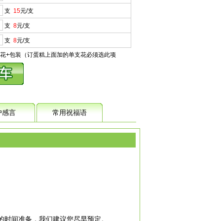
支
15
元/支
支
8
元/支
支
8
元/支
花+包装（订蛋糕上面加的单支花必须选此项
户感言
常用祝福语
分的时间准备，我们建议您尽早预定。