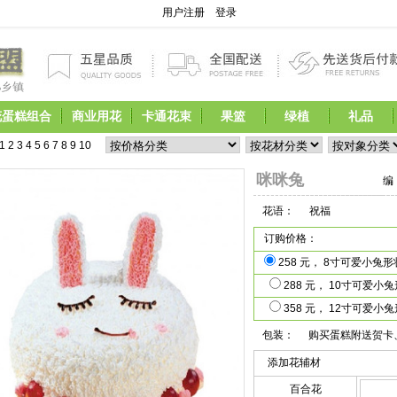
用户注册
登录
花蛋糕组合
商业用花
卡通花束
果篮
绿植
礼品
2
3
4
5
6
7
8
9
10
11
12
13
14
15
16
17
         母亲节鲜花开始预定,现在预定即享受优
咪咪兔
编
花语：
祝福
订购价格：
258 元， 8寸可爱小
288 元， 10寸可爱
358 元， 12寸可爱
包装：
购买蛋糕附送贺卡
添加花辅材
百合花