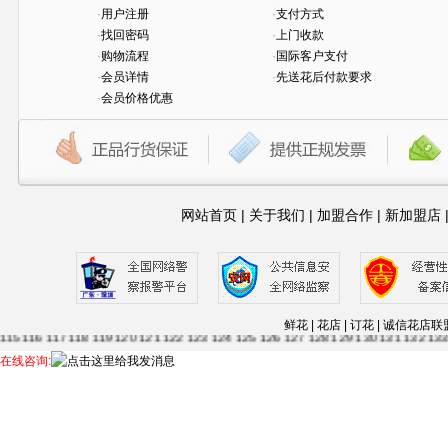
·
用户注册
·
支付方式
·
找回密码
·
上门收款
·
购物流程
·
国际客户支付
·
会员详情
·
先送花后付款要求
·
会员价格优惠
网站首页
|
关于我们
|
加盟合作
|
新加盟店
1
2
3
4
5
6
7
8
9
10
11
12
13
14
15
16
17
18
19
20
21
22
23
24
25
26
27
28
29
30
63
64
65
66
67
68
69
70
71
72
73
74
75
76
77
78
79
80
81
82
83
84
85
86
87
88
鲜花 | 花店 | 订花 | 诚信
115
116
117
118
119
120
121
122
123
124
125
126
127
128
129
130
131
132
13
56
157
158
159
160
161
162
163
164
165
166
....--
1
2
3
4
5
6
7
8
9
10
11
12
13
14
在线咨询: