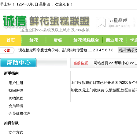
早上好 ！
126年8月6日 星期四 ，欢迎光临！
首页
鲜花
蛋糕
鲜花蛋糕组合
商业用花
卡
母亲节鲜花开始预定,现在预定即享受优惠价格,  告诉妈妈你爱她...
1
2
3
4
5
6
7
8
9
10
11
12
13
当前位置
网站首页
>>
帮助中心
>>
新手指南
上门收款我们目前已经开通国内200多
用户注册
加收20元上门收款费 仅限城区,郊区目前
找回密码
购物流程
会员详情
会员价格优惠
如何付款
支付方式