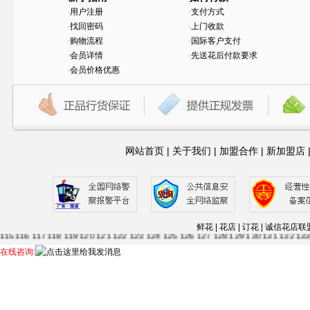
·
用户注册
·
支付方式
·
找回密码
·
上门收款
·
购物流程
·
国际客户支付
·
会员详情
·
先送花后付款要求
·
会员价格优惠
网站首页
|
关于我们
|
加盟合作
|
新加盟店
1
2
3
4
5
6
7
8
9
10
11
12
13
14
15
16
17
18
19
20
21
22
23
24
25
26
27
28
29
30
63
64
65
66
67
68
69
70
71
72
73
74
75
76
77
78
79
80
81
82
83
84
85
86
87
88
鲜花 | 花店 | 订花 | 诚信
115
116
117
118
119
120
121
122
123
124
125
126
127
128
129
130
131
132
13
56
157
158
159
160
161
162
163
164
165
166
....--
1
2
3
4
5
6
7
8
9
10
11
12
13
14
在线咨询: