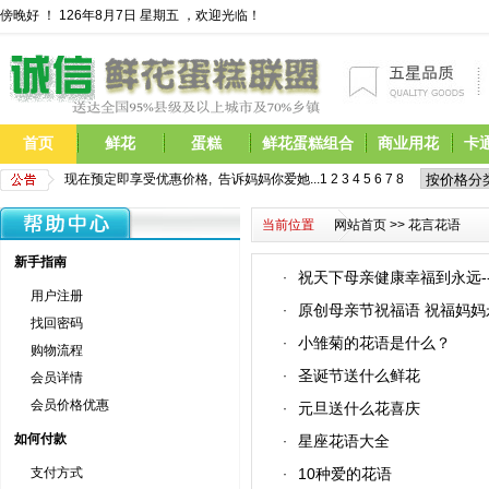
傍晚好 ！
126年8月7日 星期五 ，欢迎光临！
首页
鲜花
蛋糕
鲜花蛋糕组合
商业用花
卡
母亲节鲜花开始预定,现在预定即享受优惠价格,  告诉妈妈你爱她...
1
2
3
4
5
6
7
8
9
10
11
12
13
当前位置
网站首页
>> 花言花语
新手指南
祝天下母亲健康幸福到永远-
·
用户注册
原创母亲节祝福语 祝福妈
·
找回密码
小雏菊的花语是什么？
·
购物流程
圣诞节送什么鲜花
·
会员详情
会员价格优惠
元旦送什么花喜庆
·
如何付款
星座花语大全
·
支付方式
10种爱的花语
·