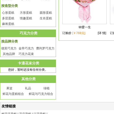
按造型分类
心形蛋糕
方形蛋糕
圆形蛋糕
多层蛋糕
情趣蛋糕
生肖蛋糕
麻将蛋糕
钟爱一生
巧克力分类
订购价
[￥788元]
[详 情]
订
按品牌分类
德芙巧克力
金帝巧克力
费列罗巧克力
其他品牌
巧克力花束
卡通花束分类
您好，暂时还没有任何分类。
其他分类
果篮
礼品
绿植
鲜花与蛋糕组合
鲜花与巧克力组合
友情链接