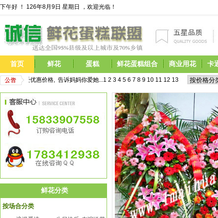
下午好 ！
126年8月9日 星期日 ，欢迎光临！
首页
鲜花
蛋糕
鲜花蛋糕组合
商业用花
卡
现在预定即享受优惠价格,  告诉妈妈你爱她...
1
2
3
4
5
6
7
8
9
10
11
12
13
14
15
16
17
  
鲜花分类
按场合分类