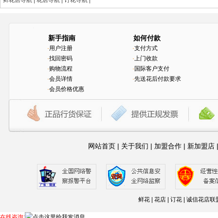
鲜花店导航
|
花店导航
|
订花导航
|
新手指南
如何付款
·
用户注册
·
支付方式
·
找回密码
·
上门收款
·
购物流程
·
国际客户支付
·
会员详情
·
先送花后付款要求
·
会员价格优惠
网站首页
|
关于我们
|
加盟合作
|
新加盟店
鲜花 | 花店 | 订花 | 诚信
1
2
3
4
5
6
7
8
9
10
11
12
13
14
15
16
17
18
19
20
21
22
23
24
25
26
27
28
29
30
在线咨询: