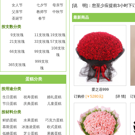
女人节
七夕节
母亲节
[说 明]：您至少应提前3小时
父亲节
教师节
中秋节
最新商品
圣诞节
春节
按支数分类
9支玫瑰
11支玫瑰
19支玫瑰
21支玫瑰
33支玫瑰
57支玫瑰
108支玫
66支玫瑰
99支玫瑰
瑰
999支玫
365支玫瑰
瑰
蛋糕分类
按用途分类
爱之语999
订购价
[￥5280元]
[详 情]
订
生日蛋糕
祝寿蛋糕
婚礼蛋糕
节日蛋糕
庆典蛋糕
儿童蛋糕
按材料分类
鲜奶蛋糕
水果蛋糕
巧克力蛋糕
慕斯蛋糕
冰激凌蛋糕
欧式蛋糕
低糖蛋糕
芝士蛋糕
果酱蛋糕