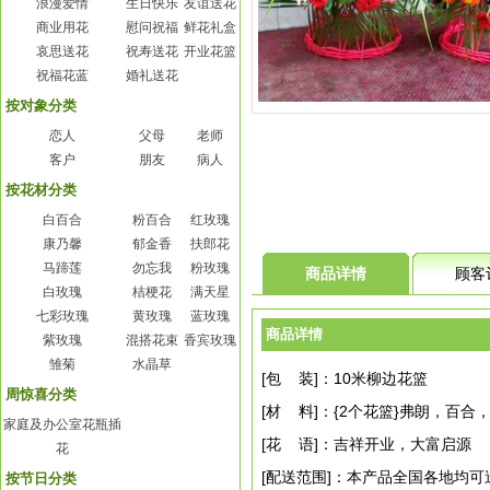
浪漫爱情
生日快乐
友谊送花
商业用花
慰问祝福
鲜花礼盒
哀思送花
祝寿送花
开业花篮
祝福花蓝
婚礼送花
按对象分类
恋人
父母
老师
客户
朋友
病人
按花材分类
白百合
粉百合
红玫瑰
康乃馨
郁金香
扶郎花
马蹄莲
勿忘我
粉玫瑰
商品详情
顾客
白玫瑰
桔梗花
满天星
七彩玫瑰
黄玫瑰
蓝玫瑰
商品详情
紫玫瑰
混搭花束
香宾玫瑰
雏菊
水晶草
[包 装]：10米柳边花篮
周惊喜分类
[材 料]：{2个花篮}弗朗，百
家庭及办公室花瓶插
[花 语]：吉祥开业，大富启源
花
[配送范围]：本产品全国各地均可
按节日分类