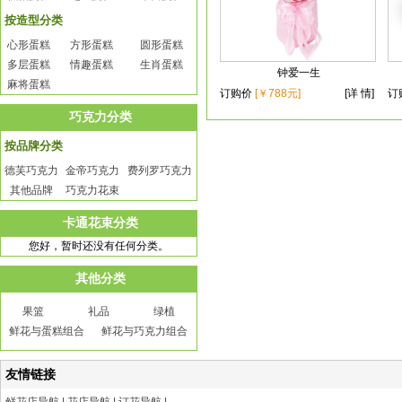
按造型分类
心形蛋糕
方形蛋糕
圆形蛋糕
多层蛋糕
情趣蛋糕
生肖蛋糕
钟爱一生
麻将蛋糕
订购价
[￥788元]
[详 情]
订
巧克力分类
按品牌分类
德芙巧克力
金帝巧克力
费列罗巧克力
其他品牌
巧克力花束
卡通花束分类
您好，暂时还没有任何分类。
其他分类
果篮
礼品
绿植
鲜花与蛋糕组合
鲜花与巧克力组合
友情链接