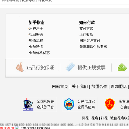
鲜花店导航
|
花店导航
|
订花导航
|
新手指南
如何付款
·
用户注册
·
支付方式
·
找回密码
·
上门收款
·
购物流程
·
国际客户支付
·
会员详情
·
先送花后付款要求
·
会员价格优惠
网站首页
|
关于我们
|
加盟合作
|
新加盟店
1
2
3
4
5
6
7
8
9
10
11
12
13
14
15
16
17
18
19
20
21
22
23
24
25
26
27
28
29
30
63
64
65
66
67
68
69
70
71
72
73
74
75
76
77
78
79
80
81
82
83
84
85
86
87
88
115
116
117
118
119
120
121
122
123
124
125
126
127
128
129
130
131
132
13
鲜花 | 花店 | 订花 | 诚信
56
157
158
159
160
161
162
163
164
165
166
....--
1
2
3
4
5
6
7
8
9
10
11
12
13
14
在线咨询: