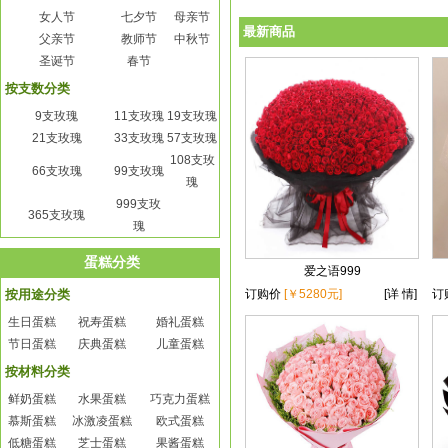
女人节
七夕节
母亲节
最新商品
父亲节
教师节
中秋节
圣诞节
春节
按支数分类
9支玫瑰
11支玫瑰
19支玫瑰
21支玫瑰
33支玫瑰
57支玫瑰
108支玫
66支玫瑰
99支玫瑰
瑰
999支玫
365支玫瑰
瑰
蛋糕分类
爱之语999
按用途分类
订购价
[￥5280元]
[详 情]
订
生日蛋糕
祝寿蛋糕
婚礼蛋糕
节日蛋糕
庆典蛋糕
儿童蛋糕
按材料分类
鲜奶蛋糕
水果蛋糕
巧克力蛋糕
慕斯蛋糕
冰激凌蛋糕
欧式蛋糕
低糖蛋糕
芝士蛋糕
果酱蛋糕