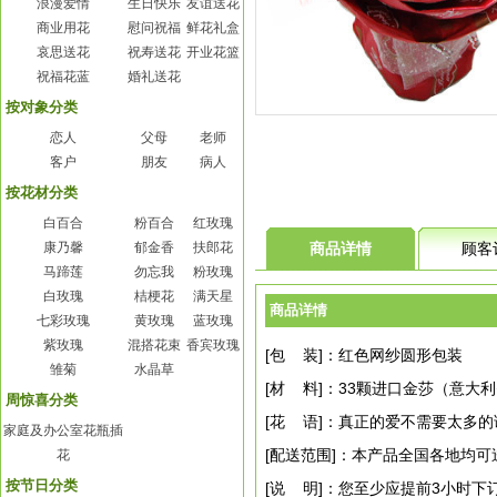
浪漫爱情
生日快乐
友谊送花
商业用花
慰问祝福
鲜花礼盒
哀思送花
祝寿送花
开业花篮
祝福花蓝
婚礼送花
按对象分类
恋人
父母
老师
客户
朋友
病人
按花材分类
白百合
粉百合
红玫瑰
康乃馨
郁金香
扶郎花
商品详情
顾客
马蹄莲
勿忘我
粉玫瑰
白玫瑰
桔梗花
满天星
商品详情
七彩玫瑰
黄玫瑰
蓝玫瑰
紫玫瑰
混搭花束
香宾玫瑰
[包 装]：红色网纱圆形包装
雏菊
水晶草
[材 料]：33颗进口金莎（意大
周惊喜分类
[花 语]：真正的爱不需要太多
家庭及办公室花瓶插
[配送范围]：本产品全国各地均可
花
按节日分类
[说 明]：您至少应提前3小时