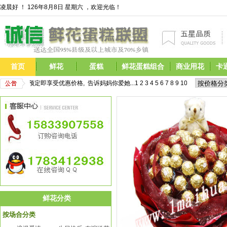
凌晨好 ！
126年8月8日 星期六 ，欢迎光临！
首页
鲜花
蛋糕
鲜花蛋糕组合
商业用花
卡
花开始预定,现在预定即享受优惠价格,  告诉妈妈你爱她...
1
2
3
4
5
6
7
8
9
10
11
12
13
14
15
鲜花分类
按场合分类