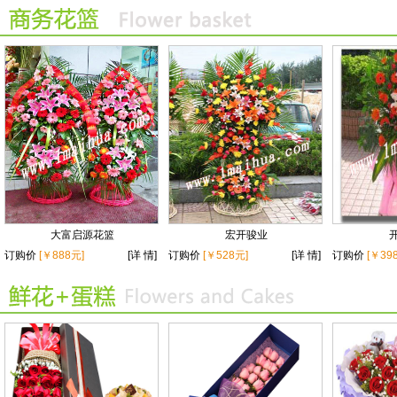
大富启源花篮
宏开骏业
订购价
[￥888元]
[详 情]
订购价
[￥528元]
[详 情]
订购价
[￥39