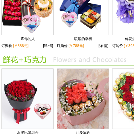
疼你的人
暖暖的幸福
鲜花蛋
订购价
[￥888元]
[详 情]
订购价
[￥788元]
[详 情]
订购价
[￥39
浪漫巴黎组合
让爱靠近