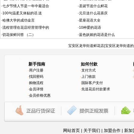
·
七夕节情人节是一年中最适合
·
圣诞节送什么鲜花
·
100句温柔又体贴的话.送
·
元旦送什么花喜庆
·
哈佛大学的成功金言
·
星座花语大全
·
流程管理在花店经营管理中的
·
10种爱的花语
·
切花保鲜问答 （二）
·
蓝色妖姬的花语是什么
宝安区龙华街道鲜花店|宝安区龙华街道的
新手指南
如何付款
·
用户注册
·
支付方式
·
·
找回密码
·
上门收款
·
·
购物流程
·
国际客户支付
·
会员详情
·
先送花后付款要求
·
会员价格优惠
网站首页
|
关于我们
|
加盟合作
|
新加