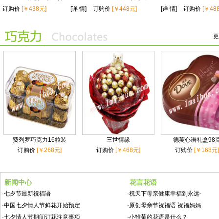
订购价
[￥438元]
[详 情]
订购价
[￥448元]
[详 情]
订购价
[￥48
更
费列罗巧克力16粒装
三世情缘
德芙心语礼盒98
订购价
[￥268元]
订购价
[￥468元]
订购价
[￥168元]
新闻中心
花言花语
·
七夕节最新祝福语
·
祝天下母亲健康幸福到永远-
·
中国七夕情人节鲜花开始预定
·
原创母亲节祝福语 祝福妈妈
·
七夕情人节期间订花注意事项
·
小雏菊的花语是什么？