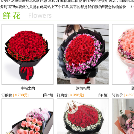
宝安区龙华街道鲜花店欢迎您 本店为“诚信花店联盟”的宝安区连锁配送店，由诚
务到“家”!!你要做的只是在此网站上下个订单,其它的都是我们做的!!!祝您购物愉快！！
幸福之约
深情相思
订购价
[￥788元]
[详 情]
订购价
[￥398元]
[详 情]
订购价
[￥39