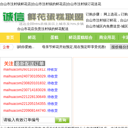
台山市汶村镇鲜花店|台山市汶村镇的鲜花店|台山市汶村镇订花送花
maihuacom221228130649
.
待收货
maihuacom221205154355
.
待收货
订购步骤： 网上选花→订
maihuacom220908144740
.
待收货
台山市汶村镇订鲜花，台山
maihuacom220520214921
.
待收货
台山市城区内免费送货-城区
台山市花店负责汶村镇的鲜花配送
maihuacom220429171531
.
待收货
首页
鲜花
蛋糕
鲜花蛋糕组合
商业用花
卡
maihuacom220423215924
.
待收货
  告诉妈妈你爱她...
         母亲节鲜花开始预定,现在预定即享受优惠价格,  告诉妈妈你爱
maihuacom260110161812
.
待收货
maihuacom240730105029
.
待收货
maihuacom230820101832
.
待收货
maihuacom230714183028
.
待收货
maihuacom221228130649
.
待收货
maihuacom221205154355
.
待收货
maihuacom220908144740
.
待收货
maihuacom220520214921
.
待收货
maihuacom220429171531
.
待收货
maihuacom220423215924
.
待收货