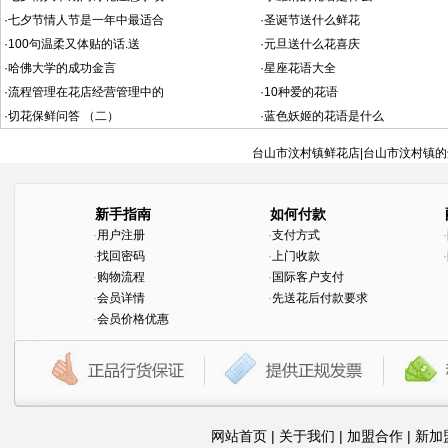
·
七夕节情人节是一年中最适合
·
圣诞节送什么鲜花
·
100句温柔又体贴的话.送
·
元旦送什么花喜庆
·
哈佛大学的成功金言
·
星座花语大全
·
流程管理在花店经营管理中的
·
10种爱的花语
·
切花保鲜问答 （二）
·
蓝色妖姬的花语是什么
台山市汶村镇鲜花店|台山市汶村镇的
新手指南
如何付款
·
用户注册
·
支付方式
·
·
找回密码
·
上门收款
·
·
购物流程
·
国际客户支付
·
会员详情
·
先送花后付款要求
·
会员价格优惠
网站首页
|
关于我们
|
加盟合作
|
新加