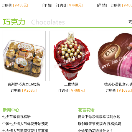
订购价
[￥438元]
[详 情]
订购价
[￥448元]
[详 情]
订购价
[￥48
更
费列罗巧克力16粒装
三世情缘
德芙心语礼盒98
订购价
[￥268元]
订购价
[￥468元]
订购价
[￥168元]
新闻中心
花言花语
·
七夕节最新祝福语
·
祝天下母亲健康幸福到永远-
·
中国七夕情人节鲜花开始预定
·
原创母亲节祝福语 祝福妈妈
·
七夕情人节期间订花注意事项
·
小雏菊的花语是什么？