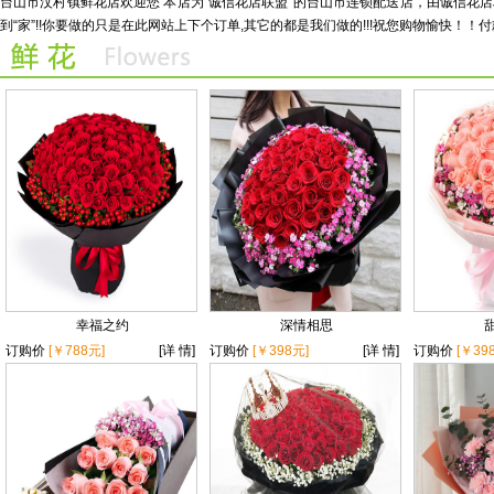
台山市汶村镇鲜花店欢迎您 本店为“诚信花店联盟”的台山市连锁配送店，由诚信
到“家”!!你要做的只是在此网站上下个订单,其它的都是我们做的!!!祝您购物愉快！！付
幸福之约
深情相思
订购价
[￥788元]
[详 情]
订购价
[￥398元]
[详 情]
订购价
[￥39