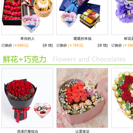
疼你的人
暖暖的幸福
鲜花蛋
订购价
[￥888元]
[详 情]
订购价
[￥788元]
[详 情]
订购价
[￥39
浪漫巴黎组合
让爱靠近