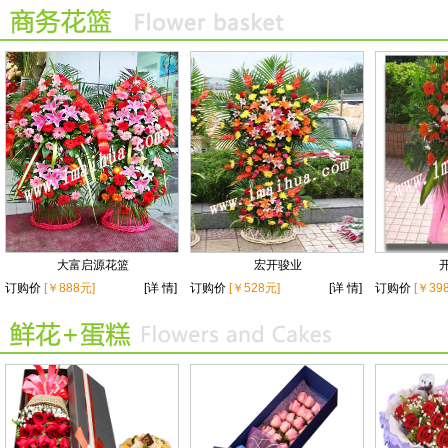
大富启源花篮
宏开骏业
订购价
[￥888元]
[详 情]
订购价
[￥528元]
[详 情]
订购价
[￥39