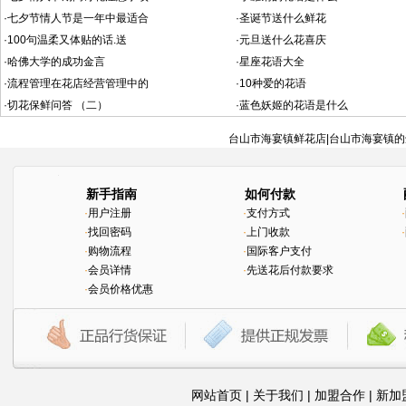
·
七夕节情人节是一年中最适合
·
圣诞节送什么鲜花
·
100句温柔又体贴的话.送
·
元旦送什么花喜庆
·
哈佛大学的成功金言
·
星座花语大全
·
流程管理在花店经营管理中的
·
10种爱的花语
·
切花保鲜问答 （二）
·
蓝色妖姬的花语是什么
台山市海宴镇鲜花店|台山市海宴镇的
新手指南
如何付款
·
用户注册
·
支付方式
·
·
找回密码
·
上门收款
·
·
购物流程
·
国际客户支付
·
会员详情
·
先送花后付款要求
·
会员价格优惠
网站首页
|
关于我们
|
加盟合作
|
新加