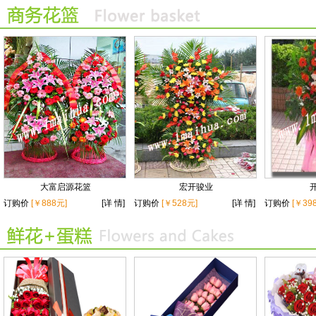
大富启源花篮
宏开骏业
订购价
[￥888元]
[详 情]
订购价
[￥528元]
[详 情]
订购价
[￥39