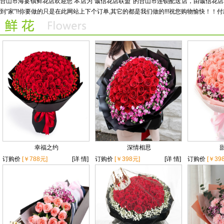
台山市海宴镇鲜花店欢迎您 本店为“诚信花店联盟”的台山市连锁配送店，由诚信
maihuacom220423215924
.
待收货
到“家”!!你要做的只是在此网站上下个订单,其它的都是我们做的!!!祝您购物愉快！！付
幸福之约
深情相思
订购价
[￥788元]
[详 情]
订购价
[￥398元]
[详 情]
订购价
[￥39