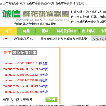
台山市海宴镇鲜花店|台山市海宴镇的鲜花店|台山市海宴镇订花送花
maihuacom230714183028
.
待收货
maihuacom221228130649
.
待收货
订购步骤： 网上选花→订
maihuacom221205154355
.
待收货
台山市海宴镇订鲜花，台山
maihuacom220908144740
.
待收货
台山市城区内免费送货-城区
台山市花店负责海宴镇的鲜花配送
maihuacom220520214921
.
待收货
首页
鲜花
蛋糕
鲜花蛋糕组合
商业用花
卡
maihuacom220429171531
.
待收货
maihuacom220423215924
.
待收货
价格,  告诉妈妈你爱她...
         母亲节鲜花开始预定,现在预定即享受优惠价格,  告诉妈妈
maihuacom260110161812
.
待收货
maihuacom240730105029
.
待收货
maihuacom230820101832
.
待收货
maihuacom230714183028
.
待收货
maihuacom221228130649
.
待收货
maihuacom221205154355
.
待收货
maihuacom220908144740
.
待收货
maihuacom220520214921
.
待收货
maihuacom220429171531
.
待收货