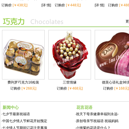
订购价
[￥438元]
[详 情]
订购价
[￥448元]
[详 情]
订购价
[￥48
更
费列罗巧克力16粒装
三世情缘
德芙心语礼盒98
订购价
[￥268元]
订购价
[￥468元]
订购价
[￥168元]
新闻中心
花言花语
·
七夕节最新祝福语
·
祝天下母亲健康幸福到永远-
·
中国七夕情人节鲜花开始预定
·
原创母亲节祝福语 祝福妈妈
·
七夕情人节期间订花注意事项
·
小雏菊的花语是什么？