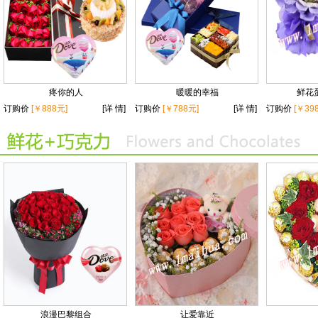
疼你的人
暖暖的幸福
鲜花蛋
订购价
[￥888元]
[详 情]
订购价
[￥788元]
[详 情]
订购价
[￥39
浪漫巴黎组合
让爱靠近