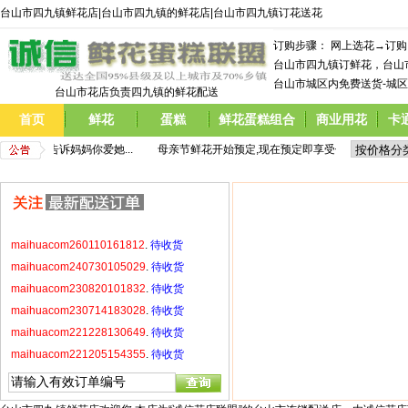
台山市四九镇鲜花店|台山市四九镇的鲜花店|台山市四九镇订花送花
maihuacom230714183028
.
待收货
maihuacom221228130649
.
待收货
订购步骤： 网上选花→订
maihuacom221205154355
.
待收货
台山市四九镇订鲜花，台山
台山市城区内免费送货-城区
maihuacom220908144740
.
待收货
台山市花店负责四九镇的鲜花配送
maihuacom220520214921
.
待收货
首页
鲜花
蛋糕
鲜花蛋糕组合
商业用花
卡
maihuacom220429171531
.
待收货
价格,  告诉妈妈你爱她...
         母亲节鲜花开始预定,现在预定即享受优惠价格,  告诉妈
maihuacom220423215924
.
待收货
maihuacom260110161812
.
待收货
maihuacom240730105029
.
待收货
maihuacom230820101832
.
待收货
maihuacom230714183028
.
待收货
maihuacom221228130649
.
待收货
maihuacom221205154355
.
待收货
maihuacom220908144740
.
待收货
maihuacom220520214921
.
待收货
maihuacom220429171531
.
待收货