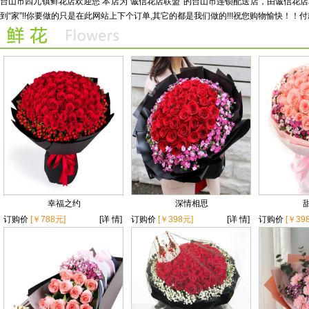
台山市四九镇鲜花店欢迎您 本店为“诚信花店联盟”的台山市连锁配送店，由诚信
maihuacom220423215924
.
待收货
到“家”!!你要做的只是在此网站上下个订单,其它的都是我们做的!!!祝您购物愉快！！付
幸福之约
深情相思
订购价
[￥788元]
[详 情]
订购价
[￥398元]
[详 情]
订购价
[￥39