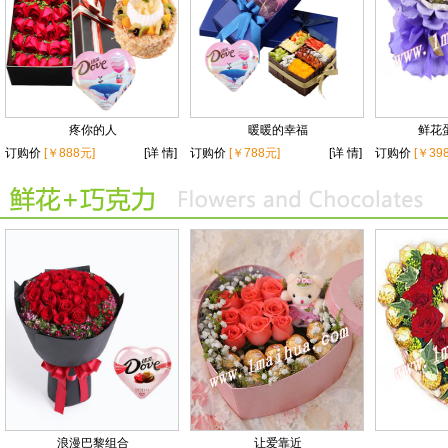
疼你的人
暖暖的幸福
鲜花蛋
订购价
[￥888元]
[详 情]
订购价
[￥788元]
[详 情]
订购价
[￥39
浪漫巴黎组合
让爱靠近