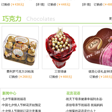
订购价
[￥438元]
[详 情]
订购价
[￥448元]
[详 情]
订购价
[￥48
更
费列罗巧克力16粒装
三世情缘
德芙心语礼盒98
订购价
[￥268元]
订购价
[￥468元]
订购价
[￥168元]
新闻中心
花言花语
·
七夕节最新祝福语
·
祝天下母亲健康幸福到永远-
·
中国七夕情人节鲜花开始预定
·
原创母亲节祝福语 祝福妈妈
·
七夕情人节期间订花注意事项
·
小雏菊的花语是什么？