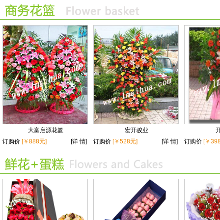
大富启源花篮
宏开骏业
订购价
[￥888元]
[详 情]
订购价
[￥528元]
[详 情]
订购价
[￥39