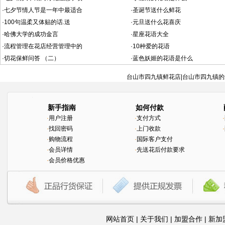
·
七夕节情人节是一年中最适合
·
圣诞节送什么鲜花
·
100句温柔又体贴的话.送
·
元旦送什么花喜庆
·
哈佛大学的成功金言
·
星座花语大全
·
流程管理在花店经营管理中的
·
10种爱的花语
·
切花保鲜问答 （二）
·
蓝色妖姬的花语是什么
台山市四九镇鲜花店|台山市四九镇的
新手指南
如何付款
·
用户注册
·
支付方式
·
·
找回密码
·
上门收款
·
·
购物流程
·
国际客户支付
·
会员详情
·
先送花后付款要求
·
会员价格优惠
网站首页
|
关于我们
|
加盟合作
|
新加