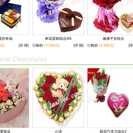
暖的幸福
鲜花蛋糕组合/06
健康平安组合
元]
[详 情]
订购价
[￥398元]
[详 情]
订购价
[￥398元]
[详
爱靠近
心语
鲜花巧克力组合2