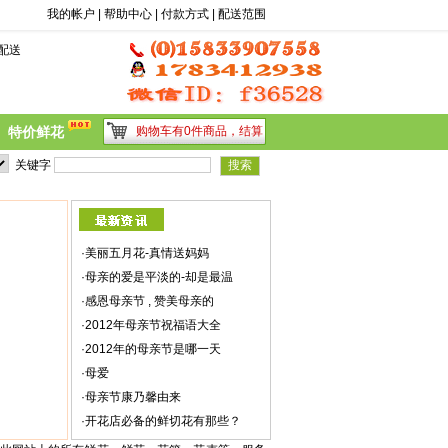
前台搜索
我的帐户
|
帮助中心
|
付款方式
|
配送范围
配送
特价鲜花
购物车有0件商品，
结算
关键字
·
美丽五月花-真情送妈妈
·
母亲的爱是平淡的-却是最温
·
感恩母亲节 , 赞美母亲的
·
2012年母亲节祝福语大全
·
2012年的母亲节是哪一天
·
母爱
·
母亲节康乃馨由来
·
开花店必备的鲜切花有那些？