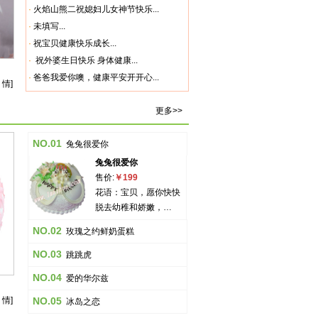
·
火焰山熊二祝媳妇儿女神节快乐...
·
未填写...
·
祝宝贝健康快乐成长...
·
祝外婆生日快乐 身体健康...
·
爸爸我爱你噢，健康平安开开心...
 情]
更多>>
NO.01
兔兔很爱你
兔兔很爱你
售价:
￥199
花语：宝贝，愿你快快
脱去幼稚和娇嫩，…
NO.02
玫瑰之约鲜奶蛋糕
NO.03
跳跳虎
NO.04
爱的华尔兹
 情]
NO.05
冰岛之恋