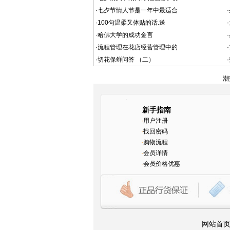
·
七夕节情人节是一年中最适合
·
·
100句温柔又体贴的话.送
·
·
哈佛大学的成功金言
·
·
流程管理在花店经营管理中的
·
·
切花保鲜问答 （二）
·
潮
新手指南
·
用户注册
·
找回密码
·
购物流程
·
会员详情
·
会员价格优惠
网站首