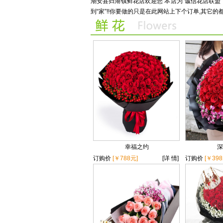
maihuacom220423215924
.
待收货
潮安县归湖镇鲜花店欢迎您 本店为“诚信花店联
到“家”!!你要做的只是在此网站上下个订单,其它的
幸福之约
深
订购价
[￥788元]
[详 情]
订购价
[￥398