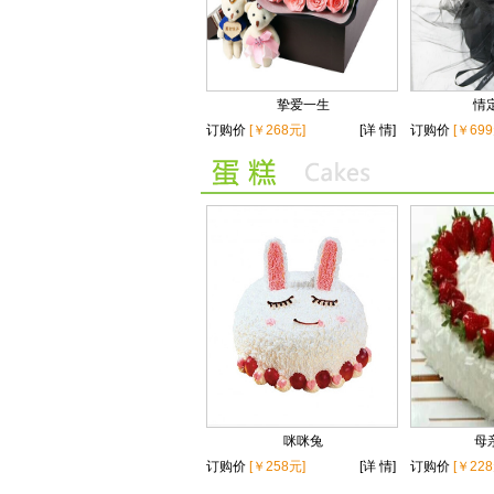
挚爱一生
情
订购价
[￥268元]
[详 情]
订购价
[￥699
咪咪兔
母
订购价
[￥258元]
[详 情]
订购价
[￥228