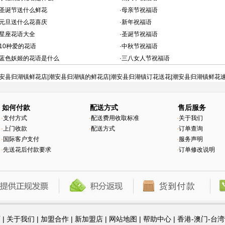
圣诞节送什么鲜花
·
母亲节祝福语
元旦送什么花喜庆
·
新年祝福语
星座花语大全
·
圣诞节祝福语
10种爱的花语
·
中秋节祝福语
蓝色妖姬的花语是什么
·
三八女人节祝福语
安县归湖镇鲜花店|潮安县归湖镇的鲜花店|潮安县归湖镇订花送花|潮安县归湖镇鲜花
如何付款
配送方式
售后服务
·
支付方式
·
配送费用收取标准
·
关于我们
·
上门收款
·
配送方式
·
订单查询
·
国际客户支付
·
服务声明
·
先送花后付款要求
·
订单修改说明
页
|
关于我们
|
加盟合作
|
新加盟店
|
网站地图
|
帮助中心
|
香港-澳门-台