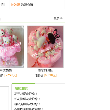
 情]
NO.05
玫瑰心语
更多>>
可爱猫猫
难忘的回忆
购价
[￥298元]
订购价
[￥338元]
加盟花店
花开相爱欢迎您！
艺花隆鲜花欢迎您！
魏邱蛋糕店欢迎您！
石婆固蛋糕店欢迎您！