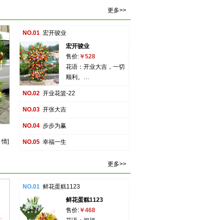
更多>>
NO.01
宏开骏业
宏开骏业
售价:
￥528
花语：开业大吉，一切
顺利。…
NO.02
开业花篮-22
NO.03
开张大吉
NO.04
步步为赢
 情]
NO.05
幸福一生
更多>>
NO.01
鲜花蛋糕1123
鲜花蛋糕1123
售价:
￥468