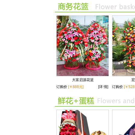
大富启源花篮
宏
订购价
[￥888元]
[详 情]
订购价
[￥528