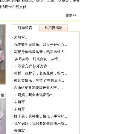
应此网站上的所有鲜花、鲜花、花篮、花束等，服务
流信用卡在线支付.
更多>>
订单留言
常用祝福语
·
未填写...
·
祝老婆生日快乐。以后开开心心...
·
写祝身体健康这些，然后送件人...
·
岁月如歌，时光匆匆，从懵...
·
；不管几岁 快乐万岁；...
·
帮插一些牌子，老爸最帅，爸气...
·
教师节快乐，辛苦了'在最后画...
·
Ai油站祝粤发能源开业大吉，...
·
：妈妈，我会永远爱你~...
 情]
·
未填写...
·
未填写...
·
牌子是：男神生日快乐，手写的...
·
我的妈妈，我只要她健康快乐就...
·
未填写...