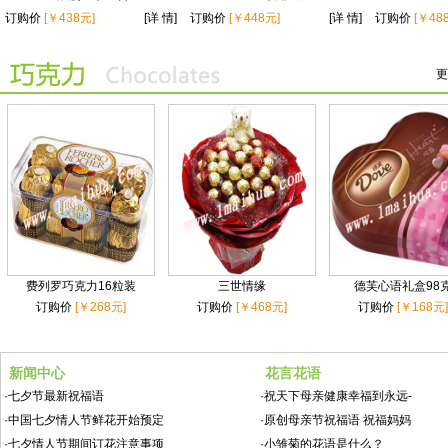
订购价
[￥438元]
[详 情]
订购价
[￥448元]
[详 情]
订购价
[￥48
更
费列罗巧克力16粒装
三世情缘
德芙心语礼盒98
订购价
[￥268元]
订购价
[￥468元]
订购价
[￥168元]
新闻中心
花言花语
·
七夕节最新祝福语
·
祝天下母亲健康幸福到永远-
·
中国七夕情人节鲜花开始预定
·
原创母亲节祝福语 祝福妈妈
·
七夕情人节期间订花注意事项
·
小雏菊的花语是什么？