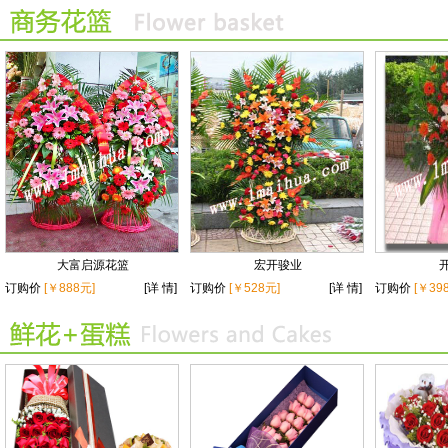
大富启源花篮
宏开骏业
订购价
[￥888元]
[详 情]
订购价
[￥528元]
[详 情]
订购价
[￥39