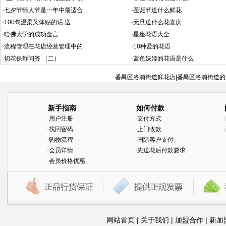
·
七夕节情人节是一年中最适合
·
圣诞节送什么鲜花
·
100句温柔又体贴的话.送
·
元旦送什么花喜庆
·
哈佛大学的成功金言
·
星座花语大全
·
流程管理在花店经营管理中的
·
10种爱的花语
·
切花保鲜问答 （二）
·
蓝色妖姬的花语是什么
番禺区洛浦街道鲜花店|番禺区洛浦街道的
新手指南
如何付款
·
用户注册
·
支付方式
·
·
找回密码
·
上门收款
·
·
购物流程
·
国际客户支付
·
会员详情
·
先送花后付款要求
·
会员价格优惠
网站首页
|
关于我们
|
加盟合作
|
新加