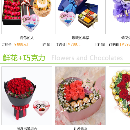
疼你的人
暖暖的幸福
鲜花蛋
订购价
[￥888元]
[详 情]
订购价
[￥788元]
[详 情]
订购价
[￥39
浪漫巴黎组合
让爱靠近