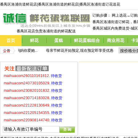
番禺区洛浦街道鲜花店|番禺区洛浦街道的鲜花店|番禺区洛浦街道订花送花
maihuacom221228130649
.
待收货
maihuacom221205154355
.
待收货
订购步骤： 网上选花→订
maihuacom220908144740
.
待收货
番禺区洛浦街道订鲜花，番
番禺区城区内免费送货-城区
maihuacom220520214921
.
待收货
番禺区花店负责洛浦街道的鲜花配送
maihuacom220429171531
.
待收货
首页
鲜花
蛋糕
鲜花蛋糕组合
商业用花
卡
maihuacom220423215924
.
待收货
,  告诉妈妈你爱她...
         母亲节鲜花开始预定,现在预定即享受优惠价格,  告诉妈妈你爱
maihuacom260110161812
.
待收货
maihuacom240730105029
.
待收货
maihuacom230820101832
.
待收货
maihuacom230714183028
.
待收货
maihuacom221228130649
.
待收货
maihuacom221205154355
.
待收货
maihuacom220908144740
.
待收货
maihuacom220520214921
.
待收货
maihuacom220429171531
.
待收货
maihuacom220423215924
.
待收货