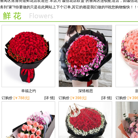
番禺区洛浦街道鲜花店欢迎您 本店为“诚信花店联盟”的番禺区连锁配送店，由诚
务到“家”!!你要做的只是在此网站上下个订单,其它的都是我们做的!!!祝您购物愉快！！
幸福之约
深情相思
订购价
[￥788元]
[详 情]
订购价
[￥398元]
[详 情]
订购价
[￥39